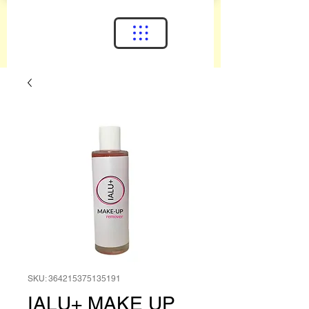
SKU: 364215375135191
IALU+ MAKE UP