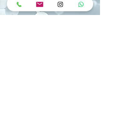
L'ozonoterapia in ortopedia
interventistica è una procedura
mininvasiva che utilizza una miscela
di ossigeno e ozono per trattare
infiammazioni e degenerazioni.
Eseguita ambulatorialmente, riduce il
dolore stimolando i processi
antinfiammatori e favorendo la
rigenerazione tissutale senza ricorrere
alla chirurgia. [